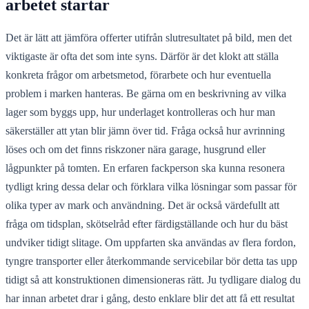
arbetet startar
Det är lätt att jämföra offerter utifrån slutresultatet på bild, men det
viktigaste är ofta det som inte syns. Därför är det klokt att ställa
konkreta frågor om arbetsmetod, förarbete och hur eventuella
problem i marken hanteras. Be gärna om en beskrivning av vilka
lager som byggs upp, hur underlaget kontrolleras och hur man
säkerställer att ytan blir jämn över tid. Fråga också hur avrinning
löses och om det finns riskzoner nära garage, husgrund eller
lågpunkter på tomten. En erfaren fackperson ska kunna resonera
tydligt kring dessa delar och förklara vilka lösningar som passar för
olika typer av mark och användning. Det är också värdefullt att
fråga om tidsplan, skötselråd efter färdigställande och hur du bäst
undviker tidigt slitage. Om uppfarten ska användas av flera fordon,
tyngre transporter eller återkommande servicebilar bör detta tas upp
tidigt så att konstruktionen dimensioneras rätt. Ju tydligare dialog du
har innan arbetet drar i gång, desto enklare blir det att få ett resultat