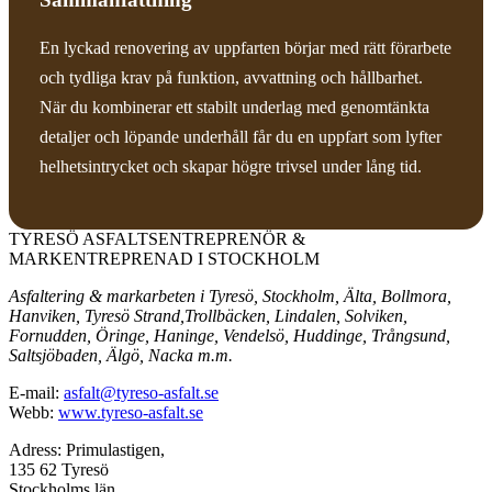
En lyckad renovering av uppfarten börjar med rätt förarbete
och tydliga krav på funktion, avvattning och hållbarhet.
När du kombinerar ett stabilt underlag med genomtänkta
detaljer och löpande underhåll får du en uppfart som lyfter
helhetsintrycket och skapar högre trivsel under lång tid.
TYRESÖ ASFALTSENTREPRENÖR &
MARKENTREPRENAD I STOCKHOLM
Asfaltering & markarbeten i Tyresö, Stockholm, Älta, Bollmora,
Hanviken, Tyresö Strand,Trollbäcken, Lindalen, Solviken,
Fornudden, Öringe, Haninge, Vendelsö, Huddinge, Trångsund,
Saltsjöbaden, Älgö, Nacka m.m.
E-mail:
asfalt@tyreso-asfalt.se
Webb:
www.tyreso-asfalt.se
Adress: Primulastigen,
135 62 Tyresö
Stockholms län