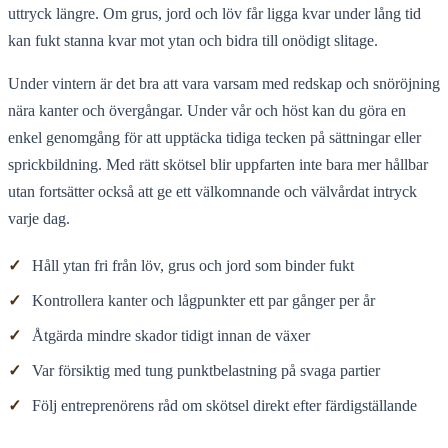
uttryck längre. Om grus, jord och löv får ligga kvar under lång tid
kan fukt stanna kvar mot ytan och bidra till onödigt slitage.
Under vintern är det bra att vara varsam med redskap och snöröjning
nära kanter och övergångar. Under vår och höst kan du göra en
enkel genomgång för att upptäcka tidiga tecken på sättningar eller
sprickbildning. Med rätt skötsel blir uppfarten inte bara mer hållbar
utan fortsätter också att ge ett välkomnande och välvårdat intryck
varje dag.
✓
Håll ytan fri från löv, grus och jord som binder fukt
✓
Kontrollera kanter och lågpunkter ett par gånger per år
✓
Åtgärda mindre skador tidigt innan de växer
✓
Var försiktig med tung punktbelastning på svaga partier
✓
Följ entreprenörens råd om skötsel direkt efter färdigställande