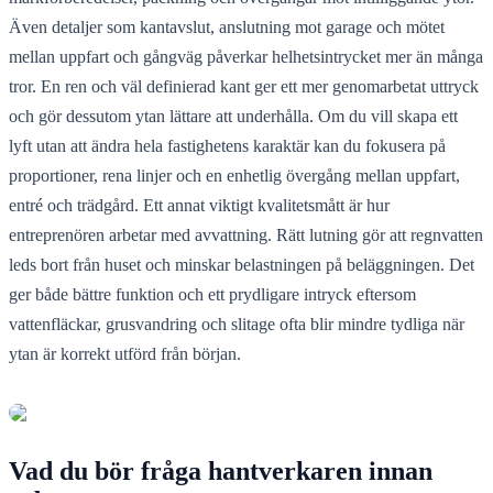
Även detaljer som kantavslut, anslutning mot garage och mötet
mellan uppfart och gångväg påverkar helhetsintrycket mer än många
tror. En ren och väl definierad kant ger ett mer genomarbetat uttryck
och gör dessutom ytan lättare att underhålla. Om du vill skapa ett
lyft utan att ändra hela fastighetens karaktär kan du fokusera på
proportioner, rena linjer och en enhetlig övergång mellan uppfart,
entré och trädgård. Ett annat viktigt kvalitetsmått är hur
entreprenören arbetar med avvattning. Rätt lutning gör att regnvatten
leds bort från huset och minskar belastningen på beläggningen. Det
ger både bättre funktion och ett prydligare intryck eftersom
vattenfläckar, grusvandring och slitage ofta blir mindre tydliga när
ytan är korrekt utförd från början.
Vad du bör fråga hantverkaren innan