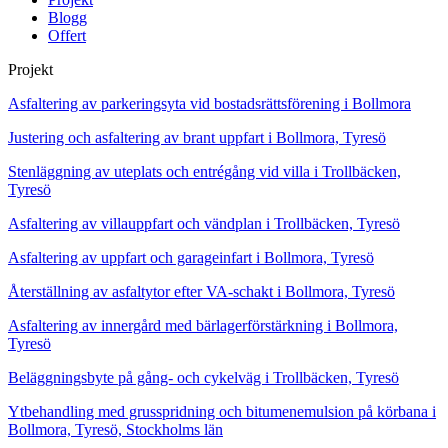
Blogg
Offert
Projekt
Asfaltering av parkeringsyta vid bostadsrättsförening i Bollmora
Justering och asfaltering av brant uppfart i Bollmora, Tyresö
Stenläggning av uteplats och entrégång vid villa i Trollbäcken,
Tyresö
Asfaltering av villauppfart och vändplan i Trollbäcken, Tyresö
Asfaltering av uppfart och garageinfart i Bollmora, Tyresö
Återställning av asfaltytor efter VA-schakt i Bollmora, Tyresö
Asfaltering av innergård med bärlagerförstärkning i Bollmora,
Tyresö
Beläggningsbyte på gång- och cykelväg i Trollbäcken, Tyresö
Ytbehandling med grusspridning och bitumenemulsion på körbana i
Bollmora, Tyresö, Stockholms län