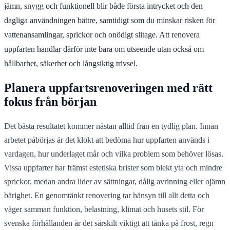
jämn, snygg och funktionell blir både första intrycket och den
dagliga användningen bättre, samtidigt som du minskar risken för
vattenansamlingar, sprickor och onödigt slitage. Att renovera
uppfarten handlar därför inte bara om utseende utan också om
hållbarhet, säkerhet och långsiktig trivsel.
Planera uppfartsrenoveringen med rätt
fokus från början
Det bästa resultatet kommer nästan alltid från en tydlig plan. Innan
arbetet påbörjas är det klokt att bedöma hur uppfarten används i
vardagen, hur underlaget mår och vilka problem som behöver lösas.
Vissa uppfarter har främst estetiska brister som blekt yta och mindre
sprickor, medan andra lider av sättningar, dålig avrinning eller ojämn
bärighet. En genomtänkt renovering tar hänsyn till allt detta och
väger samman funktion, belastning, klimat och husets stil. För
svenska förhållanden är det särskilt viktigt att tänka på frost, regn