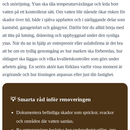
och snöröjning. Ytan ska tåla temperaturväxlingar och leda bort
vatten på ett kontrollerat sätt. Om vatten blir stående ökar risken för
skador över tid, både i själva uppfarten och i närliggande delar som
kantstöd, garageinfart och gångytor. Därför bör du alltid börja med
att titta på lutning, dränering och uppbyggnad under den synliga
ytan. När du tar in hjälp av entreprenör eller asfaltsfirma är det bra
att be om en tydlig genomgång av hur marken ska förberedas, hur
slitlagret ska läggas och vilka kvalitetskontroller som görs under
arbetets gång. En seriös aktör kan förklara varför vissa moment är
avgörande och hur lösningen anpassas efter just din fastighet.
💡 Smarta råd inför renoveringen
Dokumentera befintliga skador som sprickor, svackor
och områden där vatten samlas.
Be entreprenören beskriva hur underarbetet utförs, inte