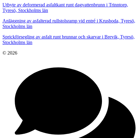
Utbyte av deformerad asfaltkant runt dagvattenbrunn i Trinntorp,
Tyresö, Stockholms län
Anläggning av asfalterad rullstolsramp vid entré i Krusboda, Tyresö,
Stockholms län
Sprickförsegling av asfalt runt brunnar och skarvar i Brevik, Tyresö,
Stockholms län
© 2026