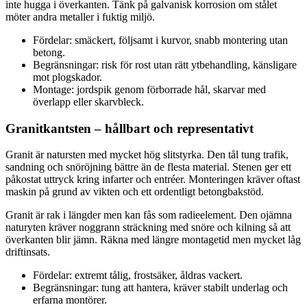
inte hugga i överkanten. Tänk på galvanisk korrosion om stålet
möter andra metaller i fuktig miljö.
Fördelar: smäckert, följsamt i kurvor, snabb montering utan
betong.
Begränsningar: risk för rost utan rätt ytbehandling, känsligare
mot plogskador.
Montage: jordspik genom förborrade hål, skarvar med
överlapp eller skarvbleck.
Granitkantsten – hållbart och representativt
Granit är natursten med mycket hög slitstyrka. Den tål tung trafik,
sandning och snöröjning bättre än de flesta material. Stenen ger ett
påkostat uttryck kring infarter och entréer. Monteringen kräver oftast
maskin på grund av vikten och ett ordentligt betongbakstöd.
Granit är rak i längder men kan fås som radieelement. Den ojämna
naturyten kräver noggrann sträckning med snöre och kilning så att
överkanten blir jämn. Räkna med längre montagetid men mycket låg
driftinsats.
Fördelar: extremt tålig, frostsäker, åldras vackert.
Begränsningar: tung att hantera, kräver stabilt underlag och
erfarna montörer.