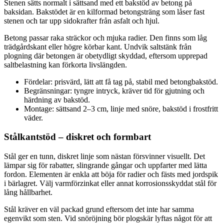
Stenen sätts normalt i sättsand med ett bakstöd av betong på
baksidan. Bakstödet är en kilformad betongsträng som låser fast
stenen och tar upp sidokrafter från asfalt och hjul.
Betong passar raka sträckor och mjuka radier. Den finns som låg
trädgårdskant eller högre körbar kant. Undvik saltstänk från
plogning där betongen är obetydligt skyddad, eftersom upprepad
saltbelastning kan förkorta livslängden.
Fördelar: prisvärd, lätt att få tag på, stabil med betongbakstöd.
Begränsningar: tyngre intryck, kräver tid för gjutning och
härdning av bakstöd.
Montage: sättsand 2–3 cm, linje med snöre, bakstöd i frostfritt
väder.
Stålkantstöd – diskret och formbart
Stål ger en tunn, diskret linje som nästan försvinner visuellt. Det
lämpar sig för rabatter, slingrande gångar och uppfarter med lätta
fordon. Elementen är enkla att böja för radier och fästs med jordspik
i bärlagret. Välj varmförzinkat eller annat korrosionsskyddat stål för
lång hållbarhet.
Stål kräver en väl packad grund eftersom det inte har samma
egenvikt som sten. Vid snöröjning bör plogskär lyftas något för att