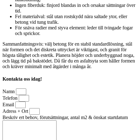
Ingen fiberduk: finjord blandas in och orsakar sättningar över
tid.
Fel materialval: stål utan rostskydd nära saltade ytor, eller
betong vid tung trafik.
För snäva radier med styva element: leder till tvingade fogar
och sprickor.
Sammanfattningsvis: välj betong för en stabil standardlösning, stål
när formen och det diskreta uttrycket är viktigast, och granit för
högsta tålighet och estetik. Planera höjder och underbyggnad noga,
och lägg tid på bakstödet. Då får du en asfaltsyta som håller formen
och kräver minimalt med åtgärder i många år.
Kontakta oss idag!
Namn
Telefon
Email
Adress + Ort
Beskriv ert behov, förutsättningar, antal m2 & önskat startdatum