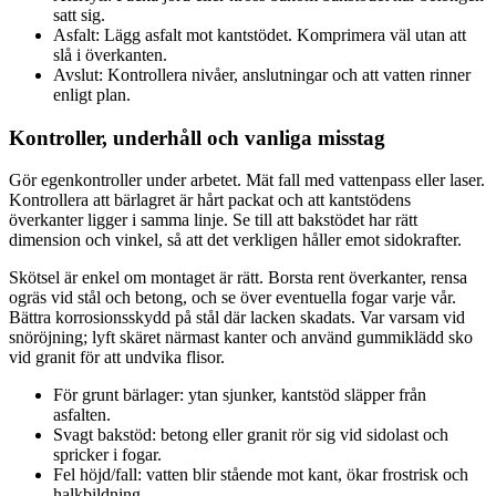
satt sig.
Asfalt: Lägg asfalt mot kantstödet. Komprimera väl utan att
slå i överkanten.
Avslut: Kontrollera nivåer, anslutningar och att vatten rinner
enligt plan.
Kontroller, underhåll och vanliga misstag
Gör egenkontroller under arbetet. Mät fall med vattenpass eller laser.
Kontrollera att bärlagret är hårt packat och att kantstödens
överkanter ligger i samma linje. Se till att bakstödet har rätt
dimension och vinkel, så att det verkligen håller emot sidokrafter.
Skötsel är enkel om montaget är rätt. Borsta rent överkanter, rensa
ogräs vid stål och betong, och se över eventuella fogar varje vår.
Bättra korrosionsskydd på stål där lacken skadats. Var varsam vid
snöröjning; lyft skäret närmast kanter och använd gummiklädd sko
vid granit för att undvika flisor.
För grunt bärlager: ytan sjunker, kantstöd släpper från
asfalten.
Svagt bakstöd: betong eller granit rör sig vid sidolast och
spricker i fogar.
Fel höjd/fall: vatten blir stående mot kant, ökar frostrisk och
halkbildning.