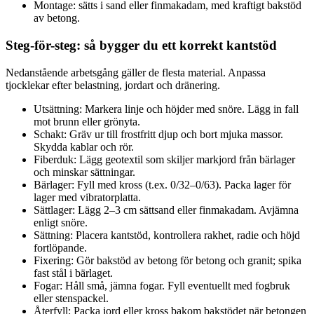
Montage: sätts i sand eller finmakadam, med kraftigt bakstöd
av betong.
Steg-för-steg: så bygger du ett korrekt kantstöd
Nedanstående arbetsgång gäller de flesta material. Anpassa
tjocklekar efter belastning, jordart och dränering.
Utsättning: Markera linje och höjder med snöre. Lägg in fall
mot brunn eller grönyta.
Schakt: Gräv ur till frostfritt djup och bort mjuka massor.
Skydda kablar och rör.
Fiberduk: Lägg geotextil som skiljer markjord från bärlager
och minskar sättningar.
Bärlager: Fyll med kross (t.ex. 0/32–0/63). Packa lager för
lager med vibratorplatta.
Sättlager: Lägg 2–3 cm sättsand eller finmakadam. Avjämna
enligt snöre.
Sättning: Placera kantstöd, kontrollera rakhet, radie och höjd
fortlöpande.
Fixering: Gör bakstöd av betong för betong och granit; spika
fast stål i bärlaget.
Fogar: Håll små, jämna fogar. Fyll eventuellt med fogbruk
eller stenspackel.
Återfyll: Packa jord eller kross bakom bakstödet när betongen