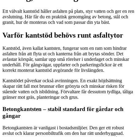
Ett välvalt kantstöd håller asfalten på plats, styr vatten och ger en ren
avslutning. Här får du en praktisk genomgång av betong, stål och
granit, hur de monteras och vad som passar din yta bäst.
Varför kantstöd behövs runt asfaltytor
Kantstöd, även kallat kantsten, fungerar som en ram som hindrar
asfalten från att flyta ut och kanterna från att brytas sönder. Det
avlastar körspår, samlar upp små rörelser i underlaget och minskar
underhåll. För gångvägar, uppfarter och parkeringsfickor är ett
korrekt monterat kantstöd avgörande för livslängden.
Kantstödet påverkar också avrinningen. En exakt höjdsättning
skapar rätt fall mot brunnar eller grönyta och minskar risken för
stående vatten och isbildning. Förvaltare får dessutom tydliga, tåliga
gränser mot gräs, planteringar och grus.
Betongkantsten – stabil standard för gårdar och
gångar
Betongkantsten är vanligast i bostadsmiljöer. Den ger ett robust
avslut och klarar personbiltrafik om den har rätt underbyggnad.