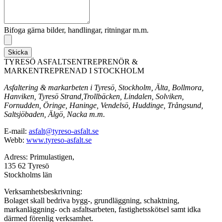
Bifoga gärna bilder, handlingar, ritningar m.m.
Skicka
TYRESÖ ASFALTSENTREPRENÖR &
MARKENTREPRENAD I STOCKHOLM
Asfaltering & markarbeten i Tyresö, Stockholm, Älta, Bollmora,
Hanviken, Tyresö Strand,Trollbäcken, Lindalen, Solviken,
Fornudden, Öringe, Haninge, Vendelsö, Huddinge, Trångsund,
Saltsjöbaden, Älgö, Nacka m.m.
E-mail:
asfalt@tyreso-asfalt.se
Webb:
www.tyreso-asfalt.se
Adress: Primulastigen,
135 62 Tyresö
Stockholms län
Verksamhetsbeskrivning:
Bolaget skall bedriva bygg-, grundläggning, schaktning,
markanläggning- och asfaltsarbeten, fastighetsskötsel samt idka
därmed förenlig verksamhet.