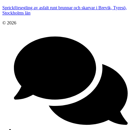
Sprickförsegling av asfalt runt brunnar och skarvar i Brevik, Tyresö,
Stockholms län
© 2026