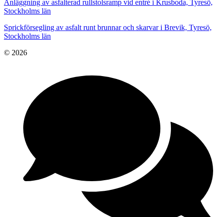
Anläggning av asfalterad rullstolsramp vid entré i Krusboda, Tyresö,
Stockholms län
Sprickförsegling av asfalt runt brunnar och skarvar i Brevik, Tyresö,
Stockholms län
© 2026