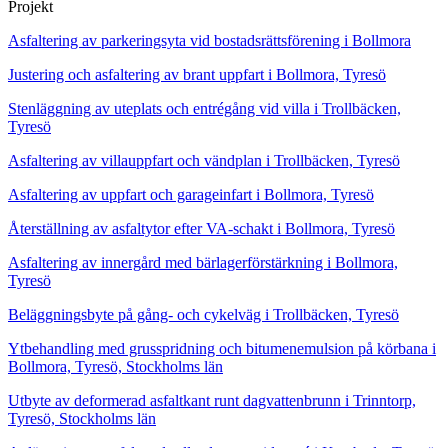
Projekt
Asfaltering av parkeringsyta vid bostadsrättsförening i Bollmora
Justering och asfaltering av brant uppfart i Bollmora, Tyresö
Stenläggning av uteplats och entrégång vid villa i Trollbäcken,
Tyresö
Asfaltering av villauppfart och vändplan i Trollbäcken, Tyresö
Asfaltering av uppfart och garageinfart i Bollmora, Tyresö
Återställning av asfaltytor efter VA-schakt i Bollmora, Tyresö
Asfaltering av innergård med bärlagerförstärkning i Bollmora,
Tyresö
Beläggningsbyte på gång- och cykelväg i Trollbäcken, Tyresö
Ytbehandling med grusspridning och bitumenemulsion på körbana i
Bollmora, Tyresö, Stockholms län
Utbyte av deformerad asfaltkant runt dagvattenbrunn i Trinntorp,
Tyresö, Stockholms län