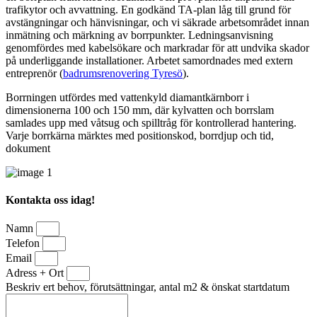
trafikytor och avvattning. En godkänd TA‑plan låg till grund för
avstängningar och hänvisningar, och vi säkrade arbetsområdet innan
inmätning och märkning av borrpunkter. Ledningsanvisning
genomfördes med kabelsökare och markradar för att undvika skador
på underliggande installationer. Arbetet samordnades med extern
entreprenör (
badrumsrenovering Tyresö
).
Borrningen utfördes med vattenkyld diamantkärnborr i
dimensionerna 100 och 150 mm, där kylvatten och borrslam
samlades upp med våtsug och spilltråg för kontrollerad hantering.
Varje borrkärna märktes med positionskod, borrdjup och tid,
dokument
Kontakta oss idag!
Namn
Telefon
Email
Adress + Ort
Beskriv ert behov, förutsättningar, antal m2 & önskat startdatum